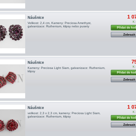
1 0
Náušnice
K 
Velikost: 2,4 cm, Kameny: Preciosa Amethyst,
galvanizace: Ruthenium, klipsy nebo pusety
Přidat do ko
Zobrazit
7
Náušnice
K 
Kameny: Preciosa Light Siam, galvanizace: Ruthenium,
klipsy
Přidat do ko
Zobrazit
1 0
Náušnice
K 
velikost: 2,3 x 2,3 cm, kameny: Preciosa Light Siam,
galvanizace: Ruthenium, klipsy
Přidat do ko
Zobrazit