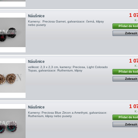
1 0
Náušnice
K 
Kameny: Preciosa Garnet, galvanizace: černá, klipsy
nebo pusety
Přidat do ko
Zobrazit
1 0
Náušnice
K 
velikost: 2,3 x 2,3 cm, kameny: Preciosa, Light Colorado
Topas, galvanizace: Ruthenium, klipsy
Přidat do ko
Zobrazit
1 0
Náušnice
K 
Kameny: Preciosa Blue Zircon a Amethyst, galvanizace:
Ruthenium, klipsy nebo pusety
Přidat do ko
Zobrazit