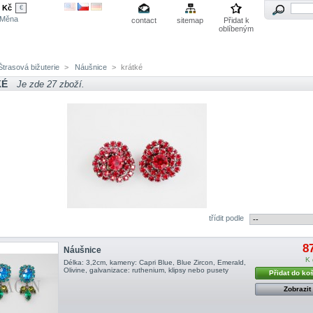
Kč
€
Měna
contact
sitemap
Přidat k
oblíbeným
trasová bižuterie
>
Náušnice
>
krátké
KÉ
Je zde 27 zboží.
třídit podle
8
Náušnice
K 
Délka: 3,2cm, kameny: Capri Blue, Blue Zircon, Emerald,
Olivine, galvanizace: ruthenium, klipsy nebo pusety
Přidat do ko
Zobrazit