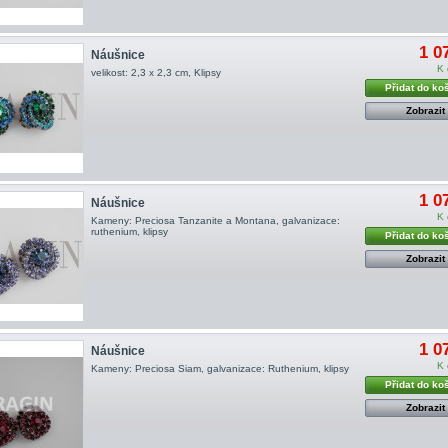
1 0
Náušnice
K 
velikost: 2,3 x 2,3 cm, Klipsy
Přidat do ko
Zobrazit
1 0
Náušnice
K 
Kameny: Preciosa Tanzanite a Montana, galvanizace:
ruthenium, klipsy
Přidat do ko
Zobrazit
1 0
Náušnice
K 
Kameny: Preciosa Siam, galvanizace: Ruthenium, klipsy
Přidat do ko
Zobrazit