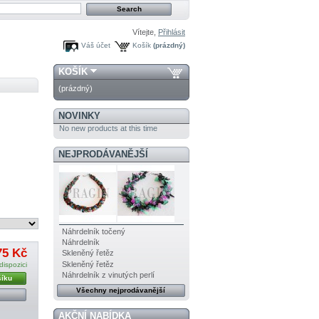
Vítejte,
Přihlásit
Váš účet
Košík
(prázdný)
KOŠÍK
(prázdný)
NOVINKY
No new products at this time
NEJPRODÁVANĚJŠÍ
Náhrdelník točený
Náhrdelník
75 Kč
Skleněný řetěz
Skleněný řetěz
dispozici
Náhrdelník z vinutých perlí
šíku
Všechny nejprodávanější
AKČNÍ NABÍDKA