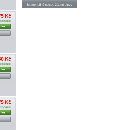
Momentálně nejsou žádné slevy
75 Kč
dispozici
šíku
50 Kč
dispozici
šíku
75 Kč
dispozici
šíku