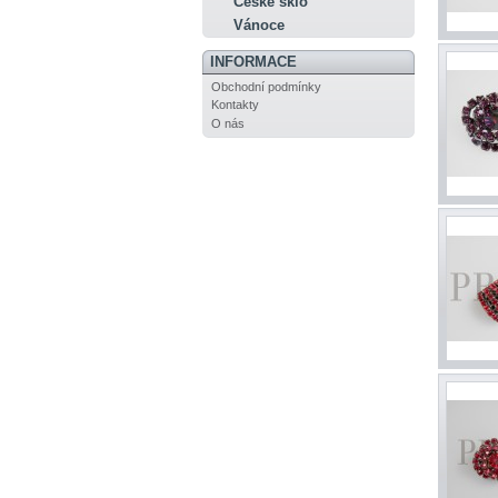
České sklo
Vánoce
INFORMACE
Obchodní podmínky
Kontakty
O nás