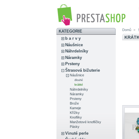
Domů
>
Š
KATEGORIE
KRÁT
b a r v y
Náušnice
Náhrdelníky
Náramky
Prsteny
Štrasová bižuterie
Náušnice
dlouhé
krátké
Náhrdelníky
Náramky
Prsteny
Brože
Kameje
Křížky
Knoflíky
Manžetové knoflíčky
Pásky
Vinuté perle