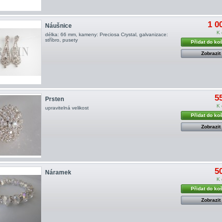
1 0
Náušnice
K 
délka: 66 mm, kameny: Preciosa Crystal, galvanizace:
stříbro, pusety
Přidat do ko
Zobrazit
5
Prsten
K 
upravitelná velikost
Přidat do ko
Zobrazit
5
Náramek
K 
Přidat do ko
Zobrazit