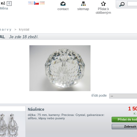
Kč
€
Měna
contact
sitemap
Přidat k
oblíbeným
 a r v y
>
krystal
AL
Je zde 18 zboží.
třídit podle
1 5
Náušnice
K 
délka: 75 mm, kameny: Preciosa: Crystal, galvanizace:
stříbro, klipsy nebo pusety
Přidat do ko
Zobrazit