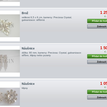
1 2
Brož
K 
velikost 6,5 x 6 cm, kameny: Preciosa Crystal,
galvanizace: stříbrná
Přidat do ko
Zobrazit
1 5
Náušnice
K 
délka: 80 mm, kameny: Preciosa: Crystal, galvanizace:
stříbro, klipsy nebo pusety
Přidat do ko
Zobrazit
1 0
Náušnice
K 
klipsy
Přidat do ko
Zobrazit