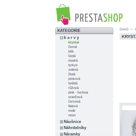
Domů
>
b
KATEGORIE
KRYST
b a r v y
krystal
černá
bílá
šedá
modrá
tyrkys
zelená
žlutá
písková
hnědá
růžová
pink - fuchsia
oranžová
červená
fialová
multi
neon
Náušnice
Náhrdelníky
Náramky