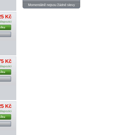
Momentálně nejsou žádné slevy
25 Kč
dispozici
šíku
75 Kč
dispozici
šíku
25 Kč
dispozici
šíku