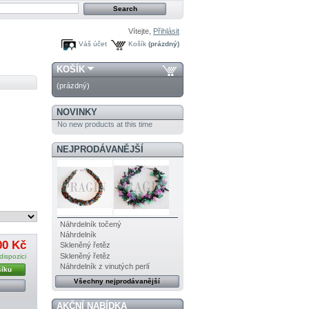
Vítejte,
Přihlásit
Váš účet
Košík
(prázdný)
KOŠÍK
(prázdný)
NOVINKY
No new products at this time
NEJPRODÁVANĚJŠÍ
Náhrdelník točený
Náhrdelník
00 Kč
Skleněný řetěz
Skleněný řetěz
dispozici
Náhrdelník z vinutých perlí
šíku
Všechny nejprodávanější
AKČNÍ NABÍDKA