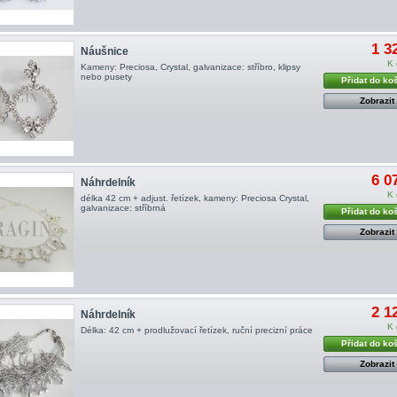
1 3
Náušnice
K 
Kameny: Preciosa, Crystal, galvanizace: stříbro, klipsy
nebo pusety
Přidat do ko
Zobrazit
6 0
Náhrdelník
K 
délka 42 cm + adjust. řetízek, kameny: Preciosa Crystal,
galvanizace: stříbrná
Přidat do ko
Zobrazit
2 1
Náhrdelník
K 
Délka: 42 cm + prodlužovací řetízek, ruční precizní práce
Přidat do ko
Zobrazit