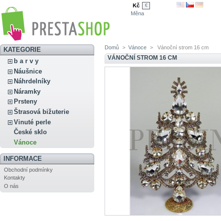
Kč
€
Měna
Domů
>
Vánoce
>
Vánoční strom 16 cm
KATEGORIE
VÁNOČNÍ STROM 16 CM
b a r v y
Náušnice
Náhrdelníky
Náramky
Prsteny
Štrasová bižuterie
Vinuté perle
České sklo
Vánoce
INFORMACE
Obchodní podmínky
Kontakty
O nás