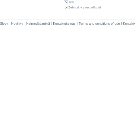
Tisk
Zobrazit v plné velikosti
Slevy
Novinky
Nejprodávanější
Kontaktujte nás
Terms and conditions of use
Kontakt